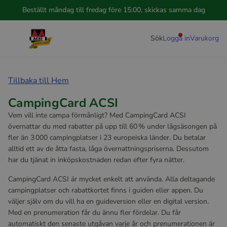
Beställt måndag till fredag före 15:00, skickas samma dag
Sök
Logga in
Varukorg
Tillbaka till Hem
CampingCard ACSI
Vem vill inte campa förmånligt? Med CampingCard ACSI
övernattar du med rabatter på upp till 60 % under lågsäsongen på
fler än 3 000 campingplatser i 23 europeiska länder. Du betalar
alltid ett av de åtta fasta, låga övernattningspriserna. Dessutom
har du tjänat in inköpskostnaden redan efter fyra nätter.
CampingCard ACSI är mycket enkelt att använda. Alla deltagande
campingplatser och rabattkortet finns i guiden eller appen. Du
väljer själv om du vill ha en guideversion eller en digital version.
Med en prenumeration får du ännu fler fördelar. Du får
automatiskt den senaste utgåvan varje år och prenumerationen är