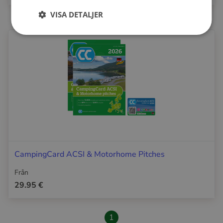
VISA DETALJER
CampingCard ACSI & Motorhome Pitches
Från
29.95 €
1