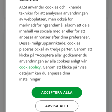
Från
ACSI använder cookies och liknande
ENGLISH
27.95 €
tekniker för att analysera användningen
FRENCH
av webbplatsen, men också för
marknadsföringsändamål såsom att dela
GERMAN
innehåll via sociala medier eller för att
ITALIAN
anpassa annonser efter dina preferenser.
DANISH
Dessa (målgruppsinriktade) cookies
placeras också av tredje parter. Genom att
SPANISH
klicka på "Acceptera alla" godkänner du
SWEDISH
användningen av alla cookies enligt vår
cookiepolicy
. Genom att klicka på "Visa
detaljer" kan du anpassa dina
inställningar.
CampingCard ACSI
ACCEPTERA ALLA
Från
AVVISA ALLT
21.95 €