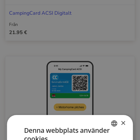
CampingCard ACSI Digitalt
Från
21.95 €
×
Denna webbplats använder
CampingCard ACSI Digitalt & Husbilsställplatser
cookies
DUTCH