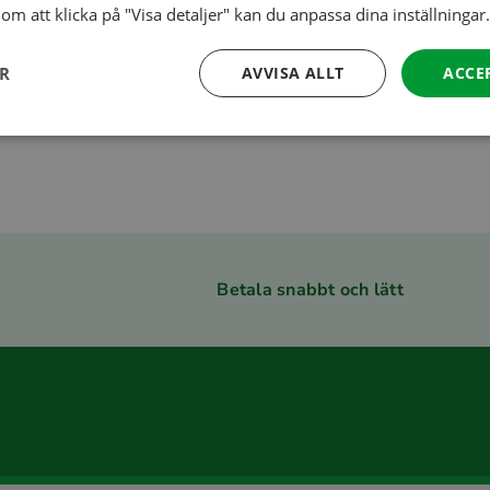
om att klicka på "Visa detaljer" kan du anpassa dina inställningar.
Visa, Mastercard
ER
AVVISA ALLT
ACCE
ekt.
Betala snabbt och lätt