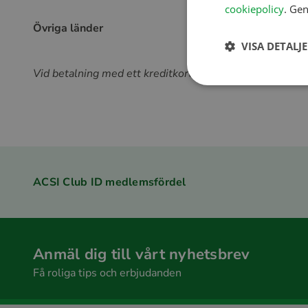
cookiepolicy
. Gen
Övriga länder
VISA DETALJ
Vid betalning med ett kreditkort debiteras beloppet dir
ACSI Club ID medlemsfördel
Anmäl dig till vårt nyhetsbrev
Få roliga tips och erbjudanden