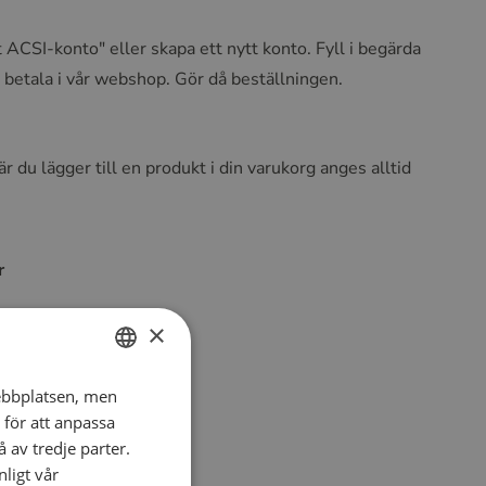
t ACSI-konto" eller skapa ett nytt konto. Fyll i begärda
n betala i vår webshop. Gör då beställningen.
r du lägger till en produkt i din varukorg anges alltid
r
×
rd
ebbplatsen, men
DUTCH
 för att anpassa
sa, Mastercard
ENGLISH
 av tredje parter.
FRENCH
ligt vår
e Bancaire