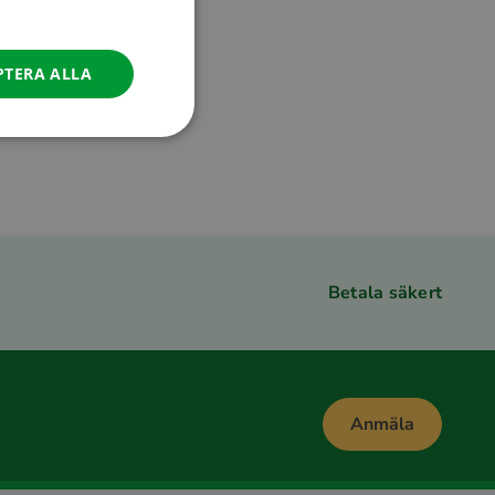
GERMAN
ITALIAN
PTERA ALLA
DANISH
SPANISH
SWEDISH
Betala säkert
Anmäla