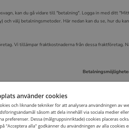
psvagn, kan du gå vidare till "betalning". Logga in med ditt "Mit
ry) och välj betalningsmetoder. Här nedan kan du se, hur du ka
öretag. Vi tillämpar fraktkostnaderna från dessa fraktföretag. Nä
Betalningsmöjlighete
iDeal, Creditcard
plats använder cookies
Sofort, Visa, Masterca
okies och liknande tekniker för att analysera användningen av w
sföringsändamål såsom att dela innehåll via sociala medier eller
Bancontact, Sofort, Vi
na preferenser. Dessa (målgruppsinriktade) cookies placeras också
på "Acceptera alla" godkänner du användningen av alla cookies en
Visa, Mastercard, Cart