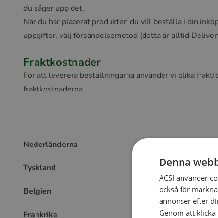
du säger upp det.
När du har placerat produkten du vill beställa i din inkö
uppgifter, välj försändelsemetod (detta är alltid Delive
Fraktkostnader
För att leverera beställningarna använder vi olika fraktf
fraktkostnaderna.
Nederländerna
Denna webb
Tyskland
ACSI använder co
också för marknad
Belgien
annonser efter di
Genom att klicka 
Frankrike