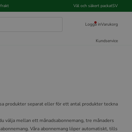
frakt
Väl och säkert packat
SV
Logga in
Varukorg
Kundservice
 produkter separat eller för ett antal produkter teckna
an du välja mellan ett månadsabonnemang, tre månaders
abonnemang. Våra abonnemang löper automatiskt, tills