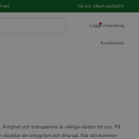
frakt
Väl och säkert packat
SV
Logga in
Varukorg
Kundservice
er. Ärlighet och transparens är viktiga värden för oss. På
h skyddar din integritet och dina val. När allt kommer