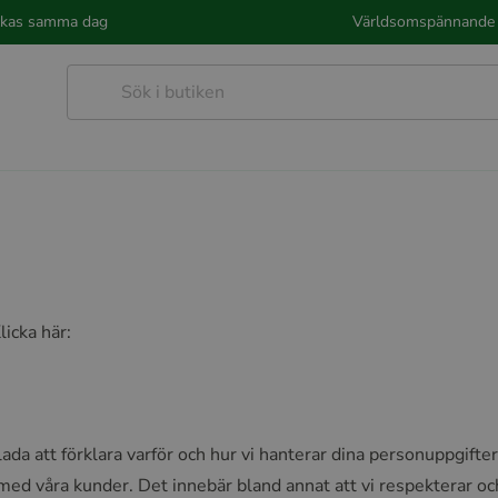
kickas samma dag
Världsomspännande 
licka här:
r glada att förklara varför och hur vi hanterar dina personuppgift
e med våra kunder. Det innebär bland annat att vi respekterar oc