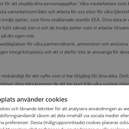
nst för att skydda dina personuppgifter. Våra medarbetare som
 samarbetsområdet och arbeta för oss eller för våra tjänstelev
edje parter, som finns etablerade utanför EEA. Dina data är d
r fullt säkrad, kan vi och de tredje parter som vi arbetar till
 på din egen risk.
 webbplatser för våra partnernätverk, annonsörer och anslutna 
n integritetspolicy och att vi därför inte är ansvariga för dess
nödvändigt för det syfte som vi har tillgång till dina data. Dett
e behöver dina data kommer de att tas bort från våra system elle
plats använder cookies
förhållandet upphört. Personliga data från potentiella kunder s
 kunder som har angett att de vill vara i kontakt med oss, behål
okies och liknande tekniker för att analysera användningen av w
sföringsändamål såsom att dela innehåll via sociala medier eller
na preferenser. Dessa (målgruppsinriktade) cookies placeras också