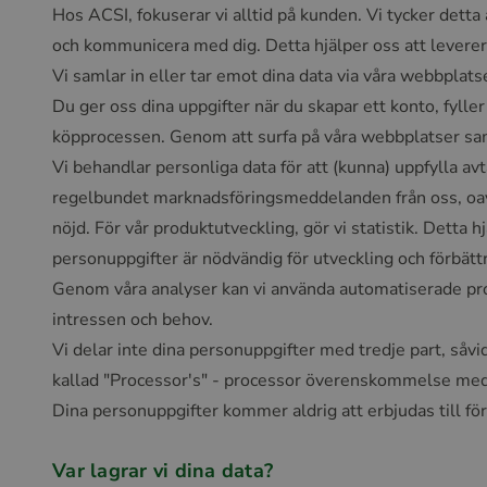
Hos ACSI, fokuserar vi alltid på kunden. Vi tycker detta
och kommunicera med dig. Detta hjälper oss att leverera
Vi samlar in eller tar emot dina data via våra webbplat
Du ger oss dina uppgifter när du skapar ett konto, fylle
köpprocessen. Genom att surfa på våra webbplatser saml
Vi behandlar personliga data för att (kunna) uppfylla av
regelbundet marknadsföringsmeddelanden från oss, oavset
nöjd. För vår produktutveckling, gör vi statistik. Detta
personuppgifter är nödvändig för utveckling och förbättri
Genom våra analyser kan vi använda automatiserade profi
intressen och behov.
Vi delar inte dina personuppgifter med tredje part, såvi
kallad "Processor's" - processor överenskommelse med de
Dina personuppgifter kommer aldrig att erbjudas till för
Var lagrar vi dina data?