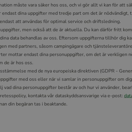
tion måste vara säker hos oss, och vi gör allt vi kan för att säk
 endast dina uppgifter med tredje part om det är nödvändigt, ti
endast att användas för optimal service och driftsledning.
nuppgifter, men också att de är aktuella. Du kan därför fritt ko
 dina data behandlas av oss. Eftersom uppgifterna tillhör dig ka
en med partners, såsom campingägare och tjänsteleverantörer.
r mottar endast dina personuppgifter, om det är verkligen nöd
om de är hos oss.
rensstämmelse med de nya europeiska direktiven (GDPR - Gener
pgifter med oss eller när vi samlar in personuppgifter om dig
talj vad dina personuppgifter består av och hur vi använder, bea
etesspolicy, kontakta vår dataskyddsansvarige via e-post:
dat
nnan din begäran tas i beaktande.