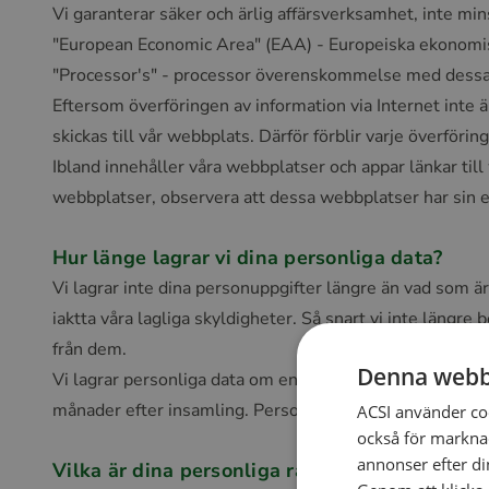
Vi garanterar säker och ärlig affärsverksamhet, inte mi
"European Economic Area" (EAA) - Europeiska ekonomiska
"Processor's" - processor överenskommelse med dessa tr
Eftersom överföringen av information via Internet inte ä
skickas till vår webbplats. Därför förblir varje överföring
Ibland innehåller våra webbplatser och appar länkar till
webbplatser, observera att dessa webbplatser har sin ege
Hur länge lagrar vi dina personliga data?
Vi lagrar inte dina personuppgifter längre än vad som är 
iaktta våra lagliga skyldigheter. Så snart vi inte längr
från dem.
Denna webb
Vi lagrar personliga data om en kund i sju år efter att 
månader efter insamling. Personliga data från potentiella
ACSI använder co
också för marknad
annonser efter di
Vilka är dina personliga rättigheter?