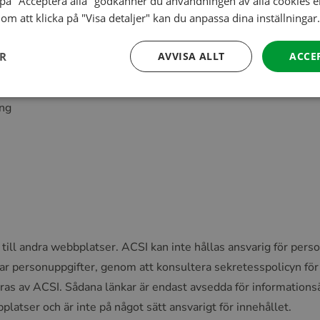
på "Acceptera alla" godkänner du användningen av alla cookies en
rsonliga data. Du kan utöva denna kontroll genom att använda föl
om att klicka på "Visa detaljer" kan du anpassa dina inställningar.
ER
AVVISA ALLT
ACCE
ing
till andra webbplatser. ACSI kan inte hållas ansvarig för pers
ar personuppgifter, genom att konsultera sekretesspolicyn f
deras av ACSI. Sådana länkar är endast avsedda för information
latser och är inte på något sätt ansvarigt för innehållet.