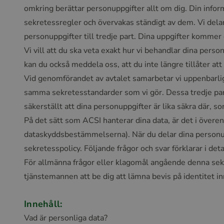
omkring berättar personuppgifter allt om dig. Din informa
sekretessregler och övervakas ständigt av dem. Vi delar
personuppgifter till tredje part. Dina uppgifter kommer 
Vi vill att du ska veta exakt hur vi behandlar dina perso
kan du också meddela oss, att du inte längre tillåter att
Vid genomförandet av avtalet samarbetar vi uppenbarlig
samma sekretesstandarder som vi gör. Dessa tredje parte
säkerställt att dina personuppgifter är lika säkra där, s
På det sätt som ACSI hanterar dina data, är det i öve
dataskyddsbestämmelserna). När du delar dina personup
sekretesspolicy. Följande frågor och svar förklarar i de
För allmänna frågor eller klagomål angående denna sekr
tjänstemannen att be dig att lämna bevis på identitet i
Innehåll:
Vad är personliga data?