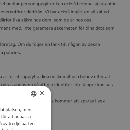
 behandlar personuppgifter kan också befinna sig utanför
erantörer därifrån. Vi har också ingått en så kallad
ärför lika säkra hos dem, som de är hos oss.
sammans med, inte garantera säkerheten för dina data som
företag. Om du följer en länk till någon av dessa
a policies.
a är för att uppfylla dina önskemål och behov eller att
r göras anonyma så att din identitet inte längre kan ses
×
om ännu inte har kontaktats kommer att sparas i sex
ler vi i två år.
ebbplatsen, men
DUTCH
 för att anpassa
ENGLISH
 av tredje parter.
FRENCH