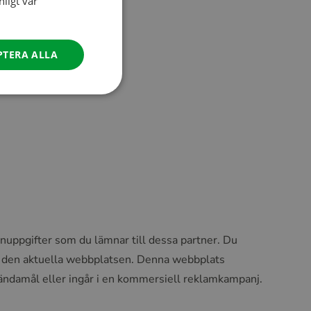
ligt vår
jande rättigheter:
GERMAN
ITALIAN
PTERA ALLA
DANISH
SPANISH
SWEDISH
onuppgifter som du lämnar till dessa partner. Du
ör den aktuella webbplatsen. Denna webbplats
sändamål eller ingår i en kommersiell reklamkampanj.