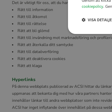
Genom att klicka 
Det är viktigt för oss, att du har kontroll över dina pe
cookiepolicy
. Gen
Rätt till information
Rätt till åtkomst
VISA DETALJ
Rätt till rättelse
Rätt att bli glömd
Rätt till invändning mot marknadsföring och profiler
Rätt att återkalla ditt samtycke
Rätt till dataöverföring
Rätt att deaktivera cookies
Rätt att klaga
Hyperlinks
På denna webbplats publicerad av ACSI hittar du länkar 
uppmanas att bekanta dig med hur våra partners hanter
innehåller länkar till andra webbplatser som inte revi
ACSI har inget inflytande över innehållet på dessa webbp