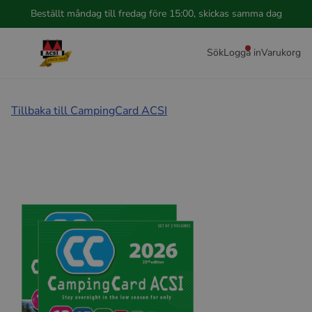
Beställt måndag till fredag före 15:00, skickas samma dag
Sök
Logga in
Varukorg
Tillbaka till CampingCard ACSI