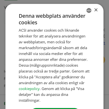
Välj språk
*
×
Denna webbplats använder
Engelska
Holländska
Tyska
Franska
Spanska
cookies
DUTCH
ACSI använder cookies och liknande
Icke-medlemmar
21,95 €
ENGLISH
tekniker för att analysera användningen
Club ID medlemmar
20,95 €
FRENCH
av webbplatsen, men också för
Bli medlem nu och spara direkt
marknadsföringsändamål såsom att dela
GERMAN
innehåll via sociala medier eller för att
ITALIAN
anpassa annonser efter dina preferenser.
Lägg i varukorgen
DANISH
Dessa (målgruppsinriktade) cookies
placeras också av tredje parter. Genom att
Inkl. moms. Exkl. fraktkostnader
SPANISH
klicka på "Acceptera alla" godkänner du
Prenumerationer finns enbart tillgängliga i vår webbshop
SWEDISH
användningen av alla cookies enligt vår
Frågor? Vår kundtjänst hjälper dig gerne
cookiepolicy
. Genom att klicka på "Visa
detaljer" kan du anpassa dina
inställningar.
Beskrivning