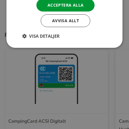
ACCEPTERA ALLA
AVVISA ALLT
Relaterade produkter
VISA DETALJER
CampingCard ACSI Digitalt
Camp