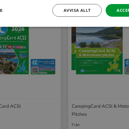
ER
AVVISA ALLT
ACCE
Card ACSI
CampingCard ACSI & Mot
Pitches
Från