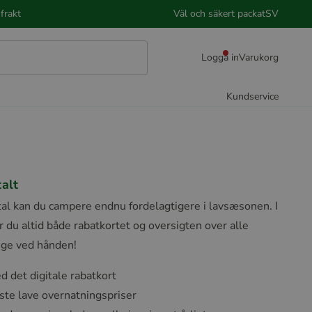
frakt
Väl och säkert packat
SV
Logga in
Varukorg
Kundservice
alt
l kan du campere endnu fordelagtigere i lavsæsonen. I
u altid både rabatkortet og oversigten over alle
ige ved hånden!
d det digitale rabatkort
faste lave overnatningspriser