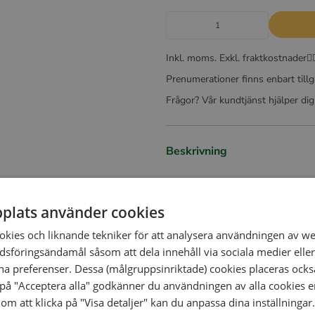
Inkl. moms. Exkl. fraktkostnader
Prenumerationer finns enbart till
Frågor? Vår kundtjänst hjälper di
Beskrivning
plats använder cookies
okies och liknande tekniker för att analysera användningen av w
sföringsändamål såsom att dela innehåll via sociala medier eller
na preferenser. Dessa (målgruppsinriktade) cookies placeras också
på "Acceptera alla" godkänner du användningen av alla cookies en
om att klicka på "Visa detaljer" kan du anpassa dina inställningar.