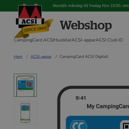
Beställt måndag till fredag före 15:00, s
CampingCard ACSI
Husbilar
ACSI-appar
ACSI Club ID
Hem
ACSI-appar
CampingCard ACSI Digitalt