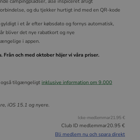
e campingpladser, alle inspiceret årligt
orbindelse, og du tjekker hurtigt ind med en QR-kode
yldigt i et år efter købsdato og fornys automatisk,
 år bliver det nye rabatkort og nye
ængelige i appen.
. Från och med oktober höjer vi våra priser.
 også tilgængeligt
inklusive information om 9.000
re, iOS 15.1 og nyere.
Icke-medlemmar
21.95 €
Club ID medlemmar
20.95 €
Bli medlem nu och spara direkt