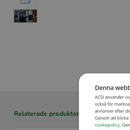
Denna webb
ACSI använder co
också för marknad
annonser efter di
Relaterade produkter
Genom att klicka 
cookiepolicy
. Gen