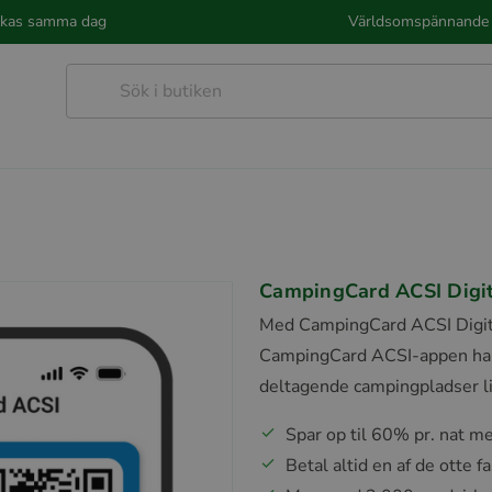
kickas samma dag
Världsomspännande 
CampingCard ACSI Digit
Med CampingCard ACSI Digita
CampingCard ACSI-appen har d
deltagende campingpladser l
Spar op til 60% pr. nat me
Betal altid en af de otte 