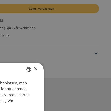
Lägg i varukorgen

gängliga i vår webbshop
g gerne
×
ebbplatsen, men
DUTCH
 för att anpassa
ENGLISH
 av tredje parter.
FRENCH
ligt vår
GERMAN