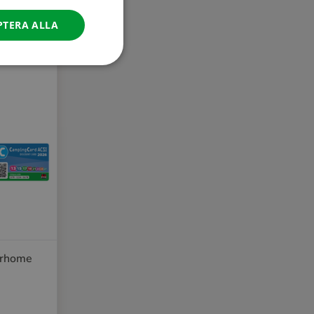
ITALIAN
PTERA ALLA
DANISH
SPANISH
SWEDISH
orhome