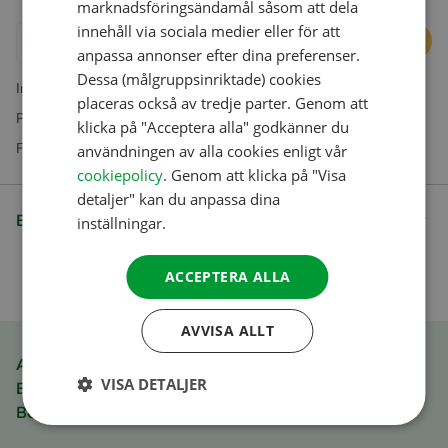
marknadsföringsändamål såsom att dela
GERMAN
innehåll via sociala medier eller för att
Lägg i varukorgen
ITALIAN
anpassa annonser efter dina preferenser.
DANISH
Dessa (målgruppsinriktade) cookies
Inkl. moms. Exkl. fraktkostnader
placeras också av tredje parter. Genom att
SPANISH
Prenumerationer finns enbart tillgängliga i vår webbshop
klicka på "Acceptera alla" godkänner du
SWEDISH
Frågor? Vår kundtjänst hjälper dig gerne
användningen av alla cookies enligt vår
cookiepolicy
. Genom att klicka på "Visa
detaljer" kan du anpassa dina
Beskrivning
inställningar.
ACCEPTERA ALLA
AVVISA ALLT
ACSI Club ID medlemsfördel
VISA DETALJER
Betala snabbt och lätt
Betala säkert