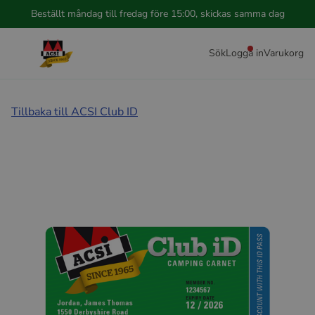
Beställt måndag till fredag före 15:00, skickas samma dag
Sök
Logga in
Varukorg
Tillbaka till ACSI Club ID