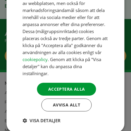
FRENCH
av webbplatsen, men också för
Betala säkert
marknadsföringsändamål såsom att dela
GERMAN
innehåll via sociala medier eller för att
ITALIAN
anpassa annonser efter dina preferenser.
DANISH
Dessa (målgruppsinriktade) cookies
Anmäl dig till vårt nyhetsbrev
placeras också av tredje parter. Genom att
Få roliga tips och erbjudanden
SPANISH
klicka på "Acceptera alla" godkänner du
SWEDISH
användningen av alla cookies enligt vår
Anmäla
cookiepolicy
. Genom att klicka på "Visa
detaljer" kan du anpassa dina
inställningar.
Mer information om
ACCEPTERA ALLA
ACSI
Privacy & Cookies
AVVISA ALLT
Allmänna villkor
VISA DETALJER
Beställning och betalning
Mitt ACSI