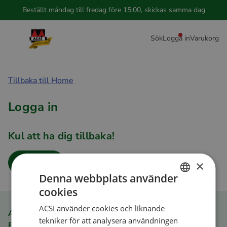
Beställt måndag till fredag före 15:00, skickas samma dag
Sök
Logga in
Varukorg
Tillbaka till Home
Logga in
Kul att ha dig tillbaka!
Logga in
×
Denna webbplats använder
cookies
DUTCH
ACSI använder cookies och liknande
ENGLISH
ACSI Club ID medlemsfördel
tekniker för att analysera användningen
Betala snabbt och lätt